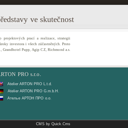
edstavy ve skutečnost
projektových prací a realizace, strategii
roky investora i všech zúčastněných. Proto
s., Grandhotel Pupp, Agip CZ, Richmond a.s.
RTON PRO s.r.o.
Atelier ARTON PRO L.t.d.
Atelier ARTON PRO G.m.b.H.
Ателье АРТОН ПРО о.о.
CMS by Quick.Cms