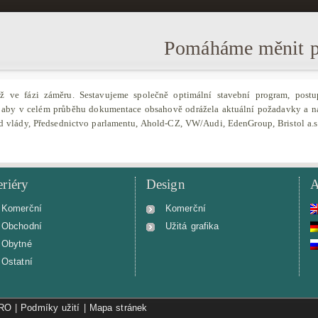
Pomáháme měnit př
ž ve fázi záměru. Sestavujeme společně optimální stavební program, postup 
, aby v celém průběhu dokumentace obsahově odrážela aktuální požadavky a ná
ad vlády, Předsednictvo parlamentu, Ahold-CZ, VW/Audi, EdenGroup, Bristol a.
eriéry
Design
A
Komerční
Komerční
Obchodní
Užitá grafika
Obytné
Ostatní
PRO
|
Podmíky užití
|
Mapa stránek